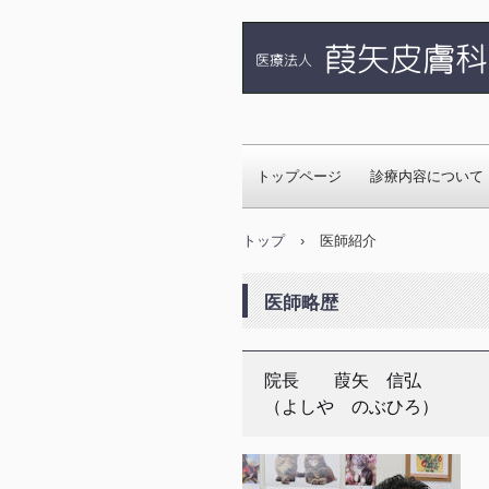
医療法人 葭矢皮膚科
ト)葭矢皮膚科医院
トップページ
診療内容について
いん)は大阪府藤
す。
トップ
›
医師紹介
医師略歴
院長 葭矢 信弘
（よしや のぶひろ）