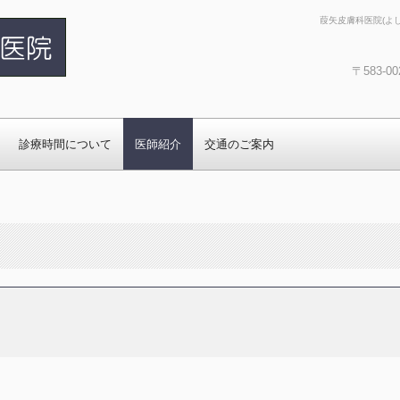
葭矢皮膚科医院(よ
〒583-
医院 | (公式サイ
(よしやひふかい
診療時間について
医師紹介
交通のご案内
井寺市の皮膚科で